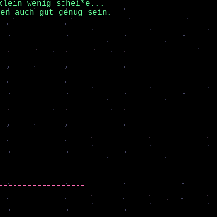
klein wenig schei*e...
ben auch gut genug sein.